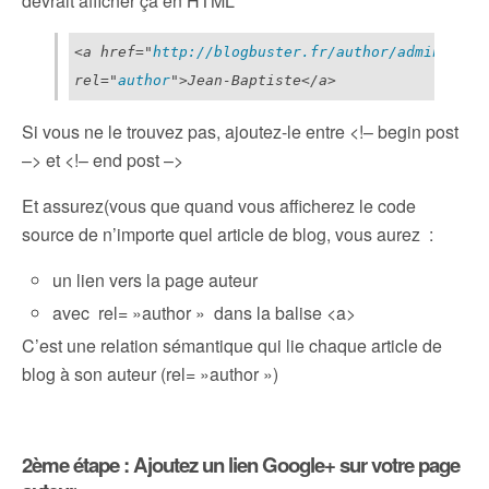
devrait afficher ça en HTML
<a href="
http://blogbuster.fr/author/admin
" tit
rel="
author
">Jean-Baptiste</a>
Si vous ne le trouvez pas, ajoutez-le entre <!– begin post
–> et <!– end post –>
Et assurez(vous que quand vous afficherez le code
source de n’importe quel article de blog, vous aurez :
un lien vers la page auteur
avec rel= »author » dans la balise <a>
C’est une relation sémantique qui lie chaque article de
blog à son auteur (rel= »author »)
2ème étape : Ajoutez un lien Google+ sur votre page