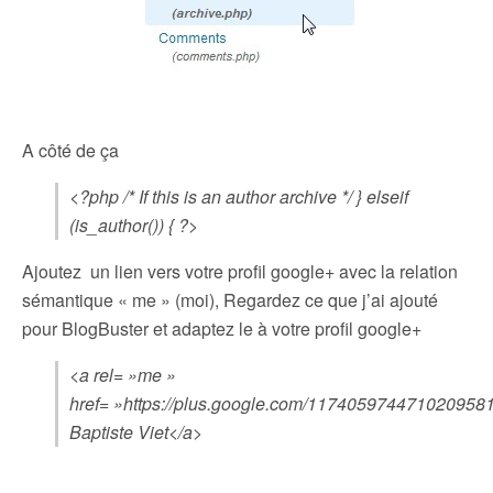
A côté de ça
<?php /* If this is an author archive */ } elseif
(is_author()) { ?>
Ajoutez un lien vers votre profil google+ avec la relation
sémantique « me » (moi), Regardez ce que j’ai ajouté
pour BlogBuster et adaptez le à votre profil google+
<a rel= »me »
href= »https://plus.google.com/117405974471020958
Baptiste Viet</a>