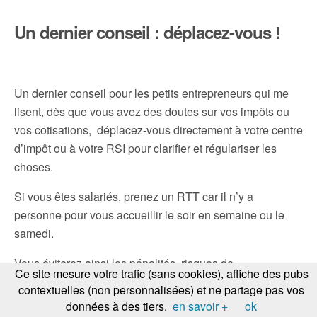
Un dernier conseil : déplacez-vous !
Un dernier conseil pour les petits entrepreneurs qui me
lisent, dès que vous avez des doutes sur vos impôts ou
vos cotisations, déplacez-vous directement à votre centre
d’impôt ou à votre RSI pour clarifier et régulariser les
choses.
Si vous êtes salariés, prenez un RTT car il n’y a
personne pour vous accueillir le soir en semaine ou le
samedi.
Vous éviterez ainsi les pénalités, risques de
Ce site mesure votre trafic (sans cookies), affiche des pubs
redressement, et pourrez leur demander en même temps
contextuelles (non personnalisées) et ne partage pas vos
de réévaluer votre statut / vos cotisations et si nécessaire
données à des tiers.
en savoir +
ok