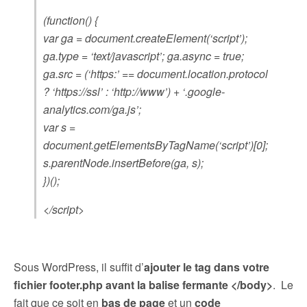
(function() {
var ga = document.createElement(‘script’);
ga.type = ‘text/javascript’; ga.async = true;
ga.src = (‘https:’ == document.location.protocol
? ‘https://ssl’ : ‘http://www’) + ‘.google-
analytics.com/ga.js’;
var s =
document.getElementsByTagName(‘script’)[0];
s.parentNode.insertBefore(ga, s);
})();
</script>
Sous WordPress, il suffit d’
ajouter le tag dans votre
fichier footer.php avant la balise fermante </body>
. Le
fait que ce soit en
bas de page
et un
code